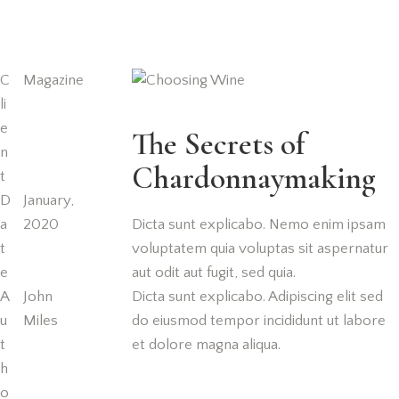
C
Magazine
li
e
The Secrets of
n
Chardonnaymaking
t
D
January,
Dicta sunt explicabo. Nemo enim ipsam
a
2020
voluptatem quia voluptas sit aspernatur
t
aut odit aut fugit, sed quia.
e
Dicta sunt explicabo. Adipiscing elit sed
A
John
do eiusmod tempor incididunt ut labore
u
Miles
et dolore magna aliqua.
t
h
o