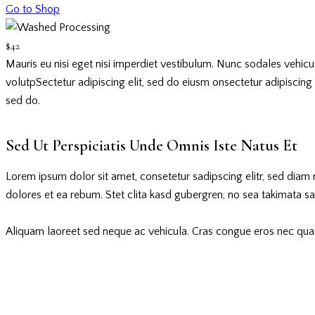
Go to Shop
$42
Mauris eu nisi eget nisi imperdiet vestibulum. Nunc sodales vehicula
volutpSectetur adipiscing elit, sed do eiusm onsectetur adipiscing el
sed do.
Sed Ut Perspiciatis Unde Omnis Iste Natus Et
Lorem ipsum dolor sit amet, consetetur sadipscing elitr, sed dia
dolores et ea rebum. Stet clita kasd gubergren, no sea takimata s
Aliquam laoreet sed neque ac vehicula. Cras congue eros nec quam l