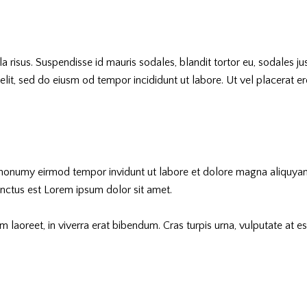
 risus. Suspendisse id mauris sodales, blandit tortor eu, sodales just
it, sed do eiusm od tempor incididunt ut labore. Ut vel placerat eros,
m nonumy eirmod tempor invidunt ut labore et dolore magna aliquyam
anctus est Lorem ipsum dolor sit amet.
aoreet, in viverra erat bibendum. Cras turpis urna, vulputate at est 