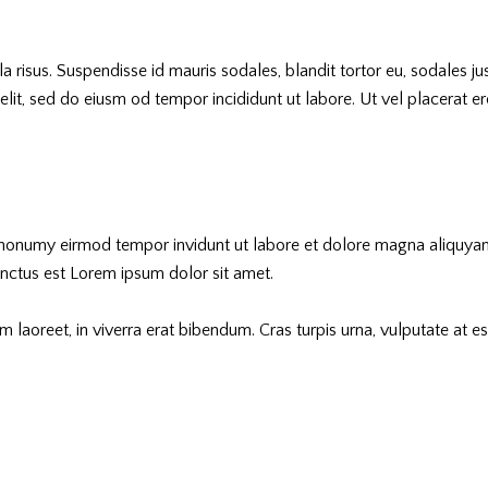
 risus. Suspendisse id mauris sodales, blandit tortor eu, sodales just
it, sed do eiusm od tempor incididunt ut labore. Ut vel placerat eros,
m nonumy eirmod tempor invidunt ut labore et dolore magna aliquyam
anctus est Lorem ipsum dolor sit amet.
aoreet, in viverra erat bibendum. Cras turpis urna, vulputate at est 